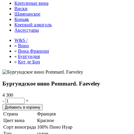
Крепленые вина
Виски
Шампанское
Коньяк
Крепкий алкоголь
Аксессуары
W&S /
»
Вино
»
Вина Франции
»
Бургундия
»
Кот де Бон
Бургундское вино Pommard. Faeveley
4 300
-
+
Страна
Франция
Цвет вина
Красное
Сорт винограда
100% Пино Нуар
Тип
сухое