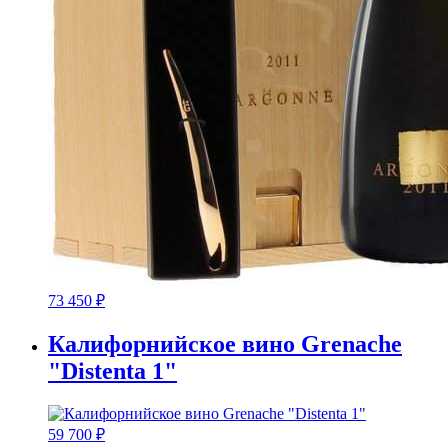
73 450
₽
Калифорнийское вино Grenache
"Distenta 1"
59 700
₽