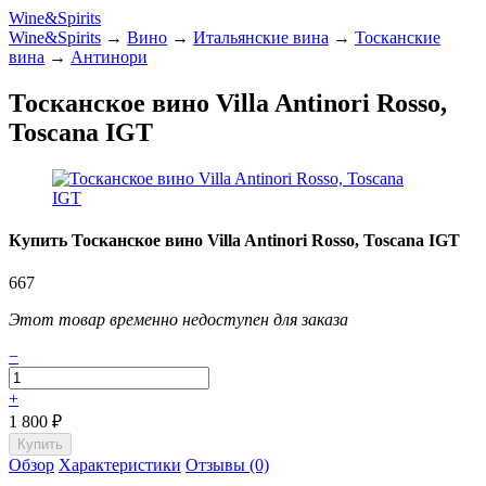
Wine&Spirits
Wine&Spirits
→
Вино
→
Итальянские вина
→
Тосканские
вина
→
Антинори
Тосканское вино Villa Antinori Rosso,
Toscana IGT
Купить Тосканское вино Villa Antinori Rosso, Toscana IGT
667
Этот товар временно недоступен для заказа
−
+
1 800
₽
Обзор
Характеристики
Отзывы (0)