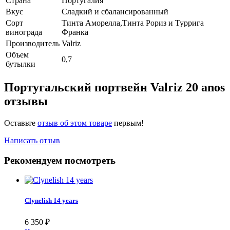
Страна
Португалия
Вкус
Сладкий и сбалансированный
Сорт
Тинта Аморелла,Тинта Рориз и Туррига
винограда
Франка
Производитель
Valriz
Объем
0,7
бутылки
Португальский портвейн Valriz 20 anos
отзывы
Оставьте
отзыв об этом товаре
первым!
Написать отзыв
Рекомендуем посмотреть
Clynelish 14 years
6 350
₽