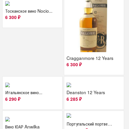
Тосканское вино Nocio...
6 300
₽
Cragganmore 12 Years
6 300
₽
Итальянское вино...
Deanston 12 Years
6 290
6 285
₽
₽
Португальский портвейн...
Вино ЮАР Anwilka