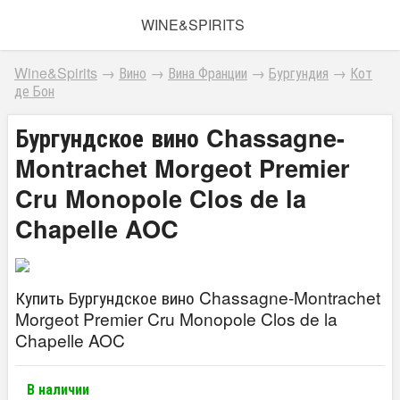
WINE&SPIRITS
Wine&Spirits
→
Вино
→
Вина Франции
→
Бургундия
→
Кот
де Бон
Бургундское вино Chassagne-
Montrachet Morgeot Premier
Cru Monopole Clos de la
Chapelle AOC
Купить Бургундское вино Chassagne-Montrachet
Morgeot Premier Cru Monopole Clos de la
Chapelle AOC
В наличии