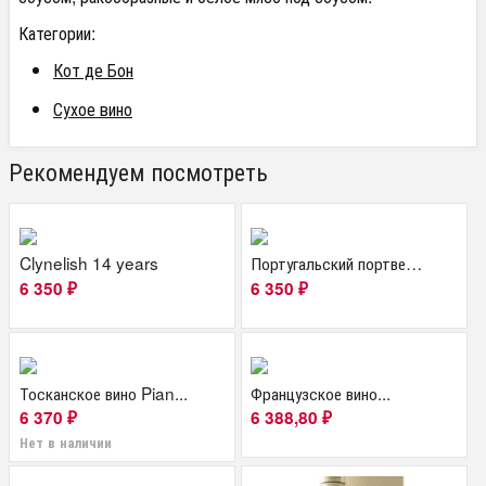
Категории:
Кот де Бон
Сухое вино
Рекомендуем посмотреть
Clynelish 14 years
Португальский портвейн...
6 350
6 350
₽
₽
Тосканское вино Pian...
Французское вино...
6 370
6 388,80
₽
₽
Нет в наличии