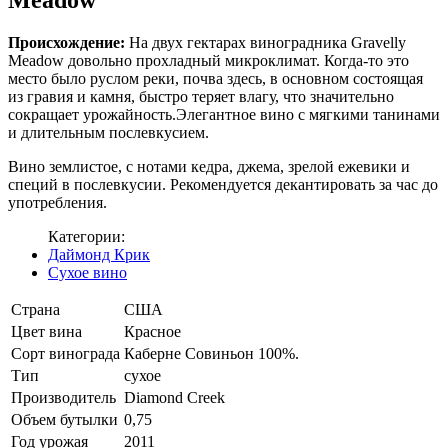
Meadow
Происхождение:
На двух гектарах виноградника Gravelly
Meadow довольно прохладный микроклимат. Когда-то это
место было руслом реки, почва здесь, в основном состоящая
из гравия и камня, быстро теряет влагу, что значительно
сокращает урожайность.Элегантное вино с мягкими танинами
и длительным послевкусием.
Вино землистое, с нотами кедра, джема, зрелой ежевики и
специй в послевкусии. Рекомендуется декантировать за час до
употребления.
Категории:
Даймонд Крик
Сухое вино
Страна
США
Цвет вина
Красное
Сорт винограда
Каберне Совиньон 100%.
Тип
сухое
Производитель
Diamond Creek
Объем бутылки
0,75
Год урожая
2011