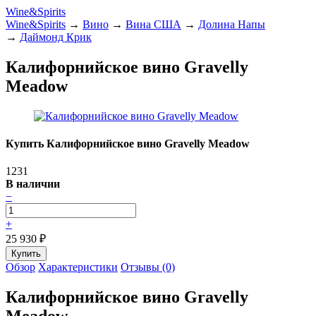
Wine&Spirits
Wine&Spirits
→
Вино
→
Вина США
→
Долина Напы
→
Даймонд Крик
Калифорнийское вино Gravelly
Meadow
Купить Калифорнийское вино Gravelly Meadow
1231
В наличии
−
+
25 930
₽
Обзор
Характеристики
Отзывы (0)
Калифорнийское вино Gravelly