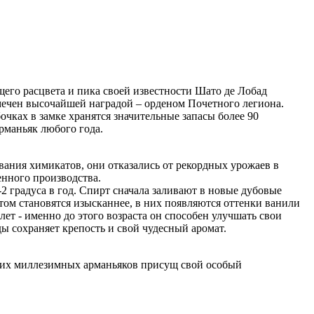
щего расцвета и пика своей известности Шато де Лобад
отмечен высочайшей наградой – орденом Почетного легиона.
чках в замке хранятся значительные запасы более 90
рманьяк любого года.
ания химикатов, они отказались от рекордных урожаев в
енного производства.
2 градуса в год. Спирт сначала заливают в новые дубовые
этом становятся изысканнее, в них появляются оттенки ванили
лет - именно до этого возраста он способен улучшать свои
ды сохраняет крепость и свой чудесный аромат.
тих миллезимных арманьяков присущ свой особый