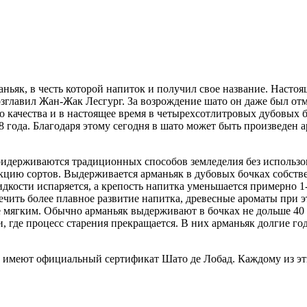
ьяк, в честь которой напиток и получил свое название. Настоя
о возглавил Жан-Жак Лесгург. За возрождение шато он даже был 
 качества и в настоящее время в четырехсотлитровых дубовых бо
 года. Благодаря этому сегодня в шато может быть произведен а
идерживаются традиционных способов земледелия без использов
екцию сортов. Выдерживается арманьяк в дубовых бочках собств
кости испаряется, а крепость напитка уменьшается примерно 1-
спечить более плавное развитие напитка, древесные ароматы при 
ее мягким. Обычно арманьяк выдерживают в бочках не дольше 40 
, где процесс старения прекращается. В них арманьяк долгие го
и имеют официальный сертификат Шато де Лобад. Каждому из э