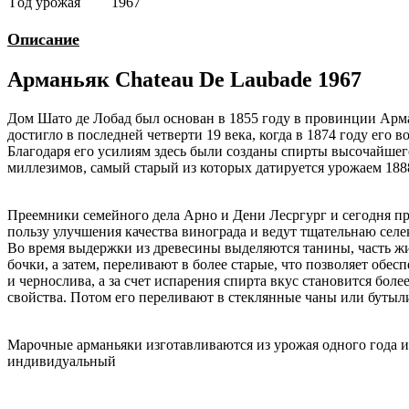
Год урожая
1967
Описание
Арманьяк Chateau De Laubade 1967
Дом Шато де Лобад был основан в 1855 году в провинции Арман
достигло в последней четверти 19 века, когда в 1874 году ег
Благодаря его усилиям здесь были созданы спирты высочайшего
миллезимов, самый старый из которых датируется урожаем 1888
Преемники семейного дела Арно и Дени Лесргург и сегодня пр
пользу улучшения качества винограда и ведут тщательнаю сел
Во время выдержки из древесины выделяются танины, часть жид
бочки, а затем, переливают в более старые, что позволяет обе
и чернослива, а за счет испарения спирта вкус становится бол
свойства. Потом его переливают в стеклянные чаны или бутыли
Марочные арманьяки изготавливаются из урожая одного года 
индивидуальный