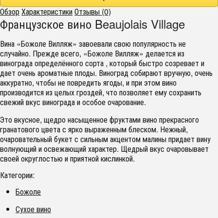
Обзор
Характеристики
Отзывы (0)
Французское вино Beaujolais Village
Вина «Божоле Вилляж» завоевали свою популярность не
случайно. Прежде всего, «Божоле Вилляж» делается из
винограда определённого сорта , который быстро созревает и
дает очень ароматные плоды. Виноград собирают вручную, очень
аккуратно, чтобы не повредить ягоды, и при этом вино
производится из целых гроздей, что позволяет ему сохранить
свежий вкус винограда и особое очарование.
Это вкусное, щедро насыщенное фруктами вино прекрасного
гранатового цвета с ярко выраженным блеском. Нежный,
очаровательный букет с сильным акцентом малины придает вину
волнующий и освежающий характер. Щедрый вкус очаровывает
своей округлостью и приятной кислинкой.
Категории:
Божоле
Сухое вино