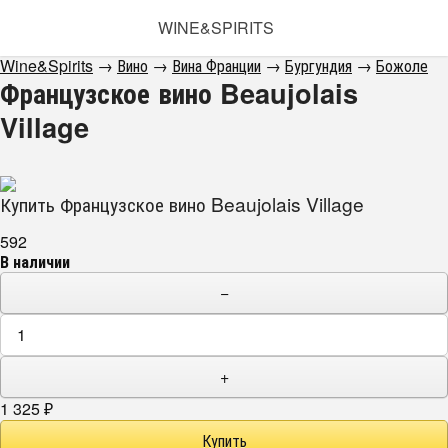
WINE&SPIRITS
Wine&Spirits
→
Вино
→
Вина Франции
→
Бургундия
→
Божоле
Французское вино Beaujolais
Village
Купить Французское вино Beaujolais Village
592
В наличии
−
+
1 325
₽