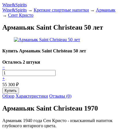
Wine&Spirits
Wine&Spirits
→
Крепкие спиртные напитки
→
Арманьяк
→
Сент Кристо
Арманьяк Saint Christeau 50 лет
Купить Арманьяк Saint Christeau 50 лет
Осталось 2 штуки
−
+
55 300
₽
Обзор
Характеристики
Отзывы (0)
Арманьяк Saint Christeau 1970
Арманьяк 1940 года Сен Кристо - изысканный напиток
глубокого янтарного цвета.