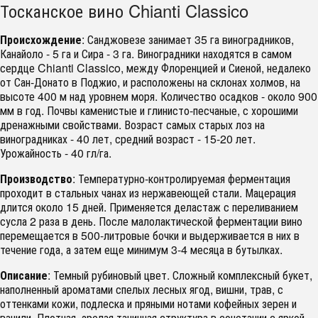
Тосканское вино Chianti Classico
Происхождение
: Санджовезе занимает 35 га виноградников,
Канайоло - 5 га и Сира - 3 га. Виноградники находятся в самом
сердце Chianti Classico, между Флоренцией и Сиеной, недалеко
от Сан-Донато в Поджио, и расположены на склонах холмов, на
высоте 400 м над уровнем моря. Количество осадков - около 900
мм в год. Почвы каменистые и глинисто-песчаные, с хорошими
дренажными свойствами. Возраст самых старых лоз на
виноградниках - 40 лет, средний возраст - 15-20 лет.
Урожайность - 40 гл/га.
Производство
: Температурно-контролируемая ферментация
проходит в стальных чанах из нержавеющей стали. Мацерация
длится около 15 дней. Применяется деластаж с переливанием
сусла 2 раза в день. После малолактической ферментации вино
перемещается в 500-литровые бочки и выдерживается в них в
течение года, а затем еще минимум 3-4 месяца в бутылках.
Описание
: Темный рубиновый цвет. Сложный комплексный букет,
наполненный ароматами спелых лесных ягод, вишни, трав, с
оттенками кожи, подлеска и пряными нотами кофейных зерен и
ванили. Плотная, зрелая танинная структура в сочетании с яркой