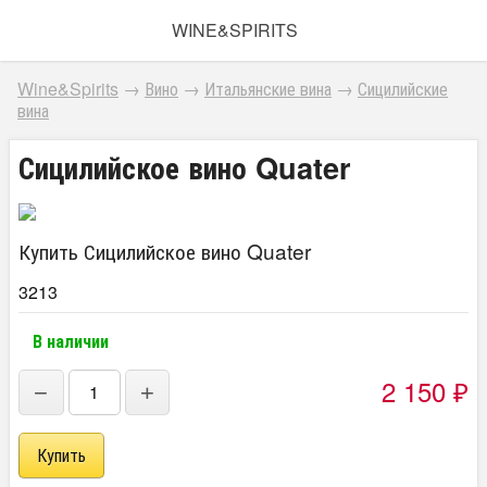
WINE&SPIRITS
Wine&Spirits
→
Вино
→
Итальянские вина
→
Сицилийские
вина
Сицилийское вино Quater
Купить Сицилийское вино Quater
3213
В наличии
2 150
₽
−
+