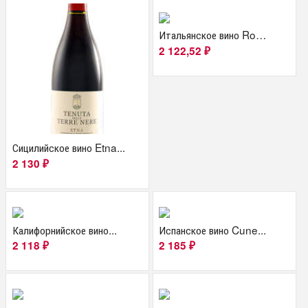
Итальянское вино Roero...
2 122,52
₽
Сицилийское вино Etna...
2 130
₽
Калифорнийское вино...
Испанское вино Cune...
2 118
2 185
₽
₽