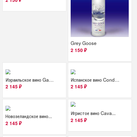
2 150
₽
Grey Goose
2 150
₽
Израильское вино Gamla...
Испанское вино Condado...
2 145
2 145
₽
₽
Игристое вино Cava...
Новозеландское вино...
2 145
₽
2 145
₽