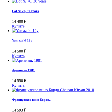
Lot № 76, 30 years
14 400
₽
Купить
Yamazaki 12y
14 500
₽
Купить
Арманьяк 1981
14 550
₽
Купить
Французское вино Бордо...
14 593
₽