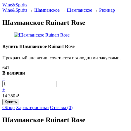
Wine&Spirits
Wine&Spirits
→
Шампанское
→
Шампанское
→
Рюинар
Шампанское Ruinart Rose
Купить Шампанское Ruinart Rose
Прекрасный аперитив, сочетается с холодными закусками.
641
В наличии
−
+
14 350
₽
Обзор
Характеристики
Отзывы (0)
Шампанское Ruinart Rose