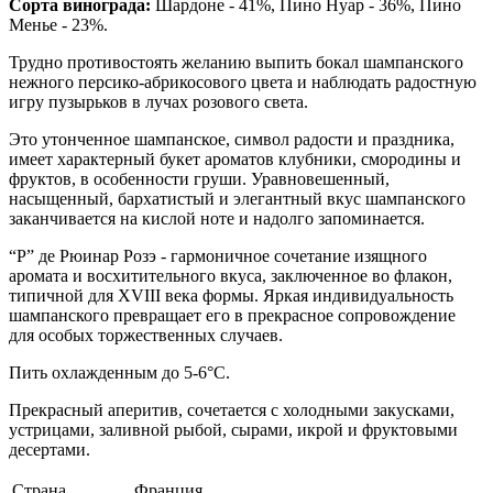
Cорта винограда:
Шардоне - 41%, Пино Нуар - 36%, Пино
Менье - 23%.
Трудно противостоять желанию выпить бокал шампанского
нежного персико-абрикосового цвета и наблюдать радостную
игру пузырьков в лучах розового света.
Это утонченное шампанское, символ радости и праздника,
имеет характерный букет ароматов клубники, смородины и
фруктов, в особенности груши. Уравновешенный,
насыщенный, бархатистый и элегантный вкус шампанского
заканчивается на кислой ноте и надолго запоминается.
“Р” де Рюинар Розэ - гармоничное сочетание изящного
аромата и восхитительного вкуса, заключенное во флакон,
типичной для ХVIII века формы. Яркая индивидуальность
шампанского превращает его в прекрасное сопровождение
для особых торжественных случаев.
Пить охлажденным до 5-6°С.
Прекрасный аперитив, сочетается с холодными закусками,
устрицами, заливной рыбой, сырами, икрой и фруктовыми
десертами.
Страна
Франция