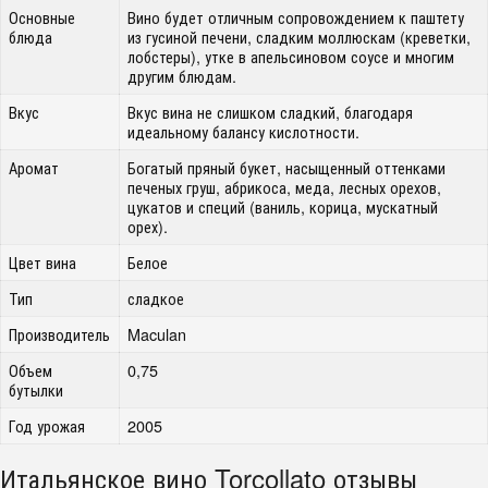
Основные
Вино будет отличным сопровождением к паштету
блюда
из гусиной печени, сладким моллюскам (креветки,
лобстеры), утке в апельсиновом соусе и многим
другим блюдам.
Вкус
Вкус вина не слишком сладкий, благодаря
идеальному балансу кислотности.
Аромат
Богатый пряный букет, насыщенный оттенками
печеных груш, абрикоса, меда, лесных орехов,
цукатов и специй (ваниль, корица, мускатный
орех).
Цвет вина
Белое
Тип
сладкое
Производитель
Maculan
Объем
0,75
бутылки
Год урожая
2005
Итальянское вино Torcollato отзывы