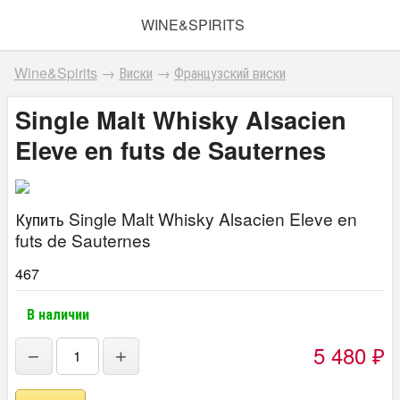
WINE&SPIRITS
Wine&Spirits
→
Виски
→
Французский виски
Single Malt Whisky Alsacien
Eleve en futs de Sauternes
Купить Single Malt Whisky Alsacien Eleve en
futs de Sauternes
467
В наличии
5 480
₽
−
+