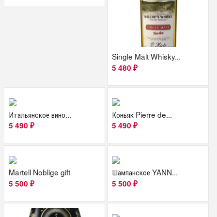
Single Malt Whisky...
5 480
₽
Итальянское вино...
Коньяк Pierre de...
5 490
5 490
₽
₽
Martell Noblige gift
Шампанское YANN...
5 500
5 500
₽
₽