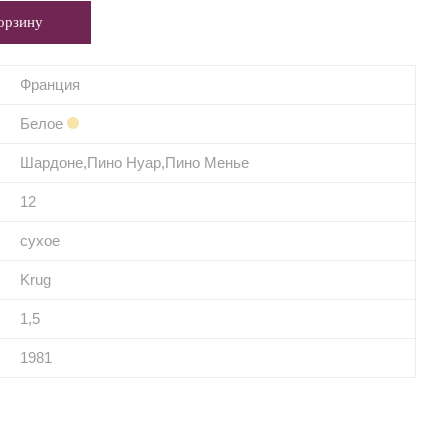
Франция
Белое
Шардоне,Пино Нуар,Пино Менье
12
сухое
Krug
1,5
1981