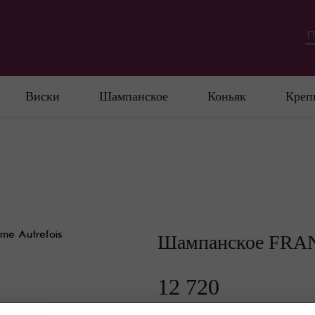
Виски
Шампанское
Коньяк
Креп
Шампанское FRAN
12 720