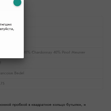
-4 г.л
тигших
алуйста,
ранция
елое
0% Pinot Noir 20% Chardonnay 40% Pinot Meunier
2
rancoise Bedel
,75
ионной пробкой в квадратное кольцо бутылки, и