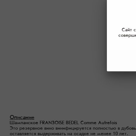
Сайт 
соверше
Описание
Шампанское FRANÇOISE BEDEL Comme Autrefois
Это резервное вино винифицируется полностью в дубовы
оставляется выдерживать на осадке не менее 10 лет.