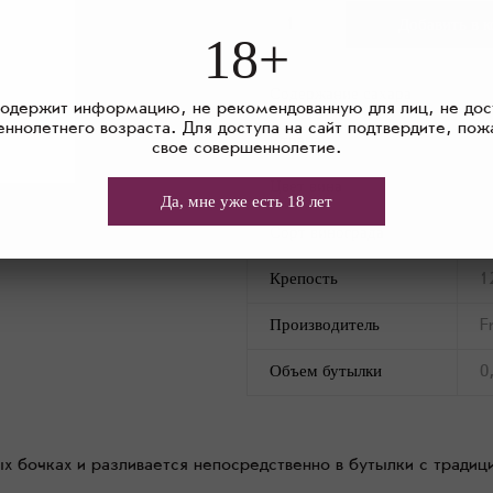
18+
Содержание сахара
3
содержит информацию, не рекомендованную для лиц, не дос
ннолетнего возраста. Для доступа на сайт подтвердите, пож
Страна
Ф
свое совершеннолетие.
Цвет вина
Б
Да, мне уже есть 18 лет
Сорт винограда
4
Крепость
1
Производитель
F
Объем бутылки
0
х бочках и разливается непосредственно в бутылки с традиц