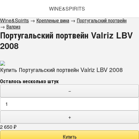
WINE&SPIRITS
Wine&Spirits
→
Крепленые вина
→
Португальский портвейн
→
Валриз
Португальский портвейн Valriz LBV
2008
Купить Португальский портвейн Valriz LBV 2008
Осталось несколько штук
−
+
2 650
₽