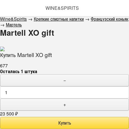
WINE&SPIRITS
Wine&Spirits
→
Крепкие спиртные напитки
→
Французский коньяк
→
Мартель
Martell XO gift
Купить Martell XO gift
677
Осталась 1 штука
−
+
23 500
₽