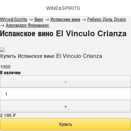
WINE&SPIRITS
Wine&Spirits
→
Вино
→
Испанские вина
→
Риберо Дель Дуэро
→
Алехандро Фернандес
Испанское вино El Vinculo Crianza
Купить Испанское вино El Vinculo Crianza
1050
В наличии
−
+
2 195
₽