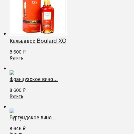
Кальвадос Boulard XO
8 600
₽
Купить
Французское вино...
8 600
₽
Купить
Бургундское вино...
8 646
₽