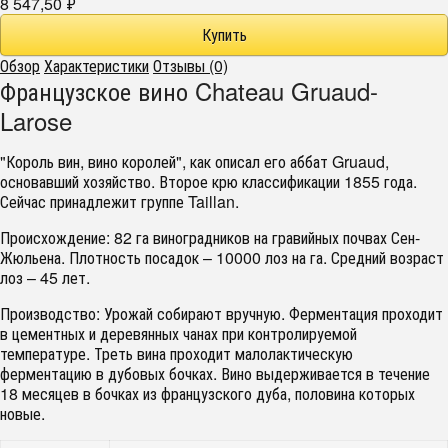
8 547,50
₽
Обзор
Характеристики
Отзывы (0)
Французское вино Chateau Gruaud-
Larose
"Король вин, вино королей", как описал его аббат Gruaud,
основавший хозяйство. Второе крю классификации 1855 года.
Сейчас принадлежит группе Taillan.
Происхождение
: 82 га виноградников на гравийных почвах Сен-
Жюльена. Плотность посадок – 10000 лоз на га. Средний возраст
лоз – 45 лет.
Производство
: Урожай собирают вручную. Ферментация проходит
в цементных и деревянных чанах при контролируемой
температуре. Треть вина проходит малолактическую
ферментацию в дубовых бочках. Вино выдерживается в течение
18 месяцев в бочках из французского дуба, половина которых
новые.