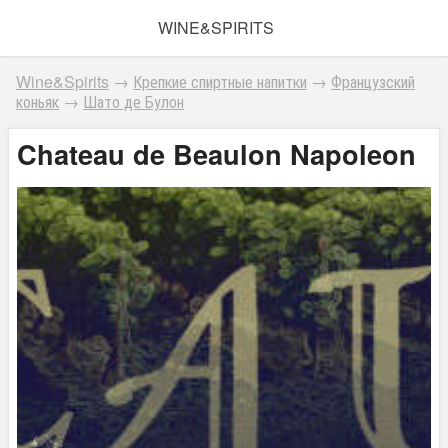
WINE&SPIRITS
Wine&Spirits
→
Крепкие спиртные напитки
→
Французский
коньяк
→
Шато де Булон
Chateau de Beaulon Napoleon