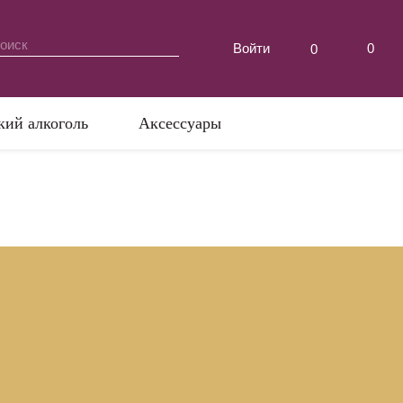
Войти
0
0
кий алкоголь
Аксессуары
ших
а, свое