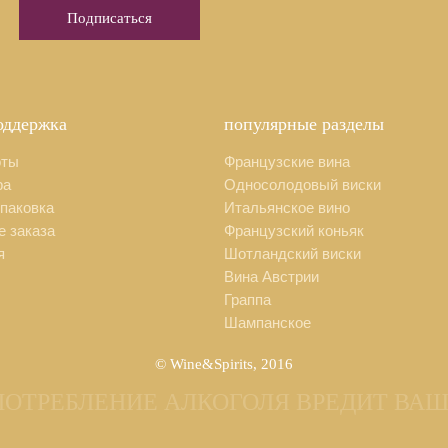
Да, мне уже есть 18 лет
оддержка
популярные разделы
оты
Французские вина
ра
Односолодовый виски
паковка
Итальянское вино
 заказа
Французский коньяк
я
Шотландский виски
Вина Австрии
Граппа
Шампанское
© Wine&Spirits, 2016
ПОТРЕБЛЕНИЕ АЛКОГОЛЯ ВРЕДИТ ВА