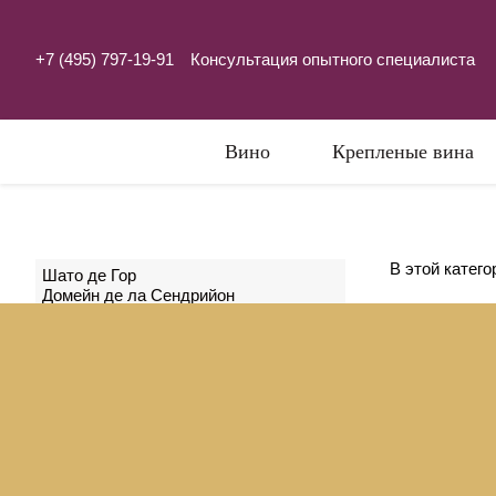
+7 (495) 797-19-91
Консультация опытного специалиста
Вино
Крепленые вина
В этой катего
Шато де Гор
Домейн де ла Сендрийон
Са
соверш