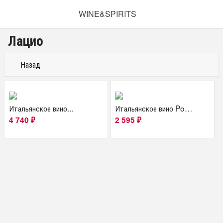
WINE&SPIRITS
Лацио
Назад
Итальянское вино...
Итальянское вино Pomele
4 740
2 595
₽
₽