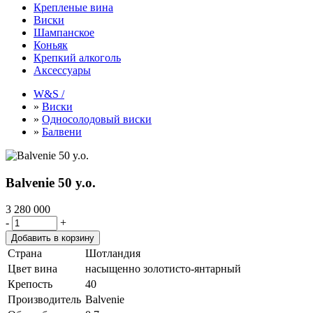
Крепленые вина
Виски
Шампанское
Коньяк
Крепкий алкоголь
Аксессуары
W&S /
»
Виски
»
Односолодовый виски
»
Балвени
Balvenie 50 y.o.
3 280 000
-
+
Страна
Шотландия
Цвет вина
насыщенно золотисто-янтарный
Крепость
40
Производитель
Balvenie